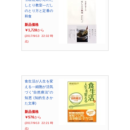
しとり教室―だし
のとり方と定番の
和食
新品価格
￥1,728
から
(2017/9/13 22:32時
点)
食生活が人生を変
える―細胞が活気
づく“自然療法”の
知恵 (知的生きか
た文庫)
新品価格
￥576
から
(2017/9/13 22:21時
点)