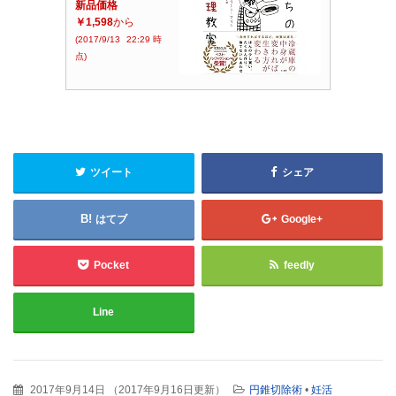
新品価格
￥1,598
から
(2017/9/13 22:29時
点)
ツイート
シェア
はてブ
Google+
Pocket
feedly
Line
2017年9月14日
（
2017年9月16日更新
）
円錐切除術
•
妊活