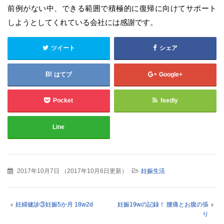
前例がない中、できる範囲で積極的に復帰に向けてサポート
しようとしてくれている会社には感謝です。
ツイート
シェア
はてブ
Google+
Pocket
feedly
Line
2017年10月7日
（
2017年10月6日更新
）
妊娠生活
妊婦健診③妊娠5か月 18w2d
妊娠19wの記録！ 腰痛とお腹の張
り