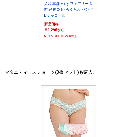
犬印 本舗 Fairy フェアリー 産
前 産後 対応 らくちん パンツ
L チャコール
新品価格
￥1,296
から
(2017/10/1 10:24時点)
マタニティースショーツ(3枚セット)も購入。