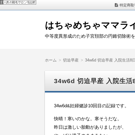
特定商取
はちゃめちゃママラ
中等度異形成のため子宮頚部の円錐切除術
ホーム
切迫早産
34w6d 切迫早産 入院生活8
34w6d 切迫早産 入院生活
34w6d&妊婦健診10回目の記録です。
快晴！寒いのかな。寒そうだな。
昨日は激しい胎動がありましたが、