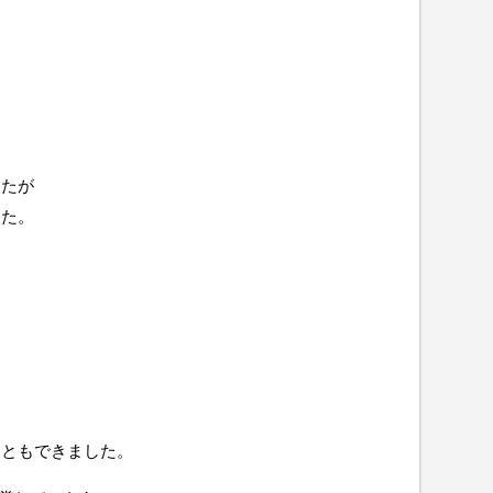
したが
した。
。
こともできました。