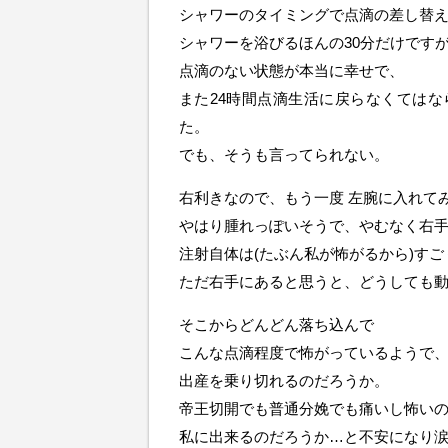
シャワーのタイミングで点滴の差し替
シャワーを浴びるほんの30分だけです
点滴のない状態が本当に幸せで、
また24時間点滴生活に戻らなくては
た。
でも、そうも言ってられない。
右利きなので、もう一度 左腕に入れて
やはり腫れっぽいそうで、やむなく右
注射自体は(たぶん私が怖がるから)す
ただ右手にあると思うと、どうしても
そこからどんどん落ち込んで
こんな点滴程度で怖がっているようで
出産を乗り切れるのだろうか。
帝王切開でも普通分娩でも痛いし怖い
私に出来るのだろうか…と不安になり