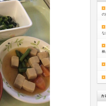
の
な
棒
カ