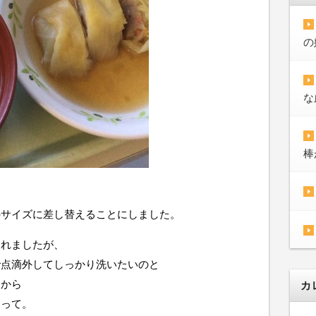
の
な
棒
のサイズに差し替えることにしました。
われましたが、
で点滴外してしっかり洗いたいのと
るから
カ
あって。