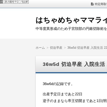
特定商取
はちゃめちゃママラ
中等度異形成のため子宮頚部の円錐切除術
ホーム
切迫早産
36w5d 切迫早産 入院生活
36w5d 切迫早産 入院生
36w6dの記録です。
出産予定日まであと22日
逆子のままなら帝王切開まであと1日(明