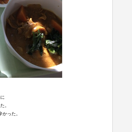
きに
した。
辛かった。