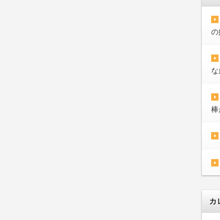
の
な
棒
カ