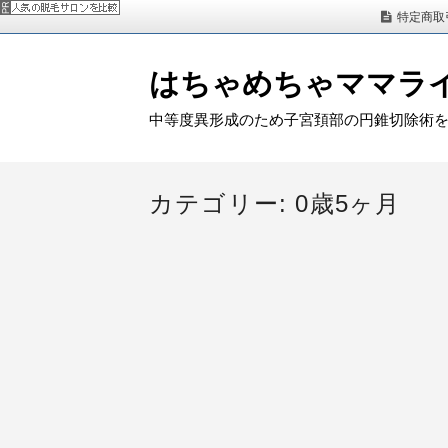
特定商取
はちゃめちゃママラ
中等度異形成のため子宮頚部の円錐切除術
カテゴリー: 0歳5ヶ月